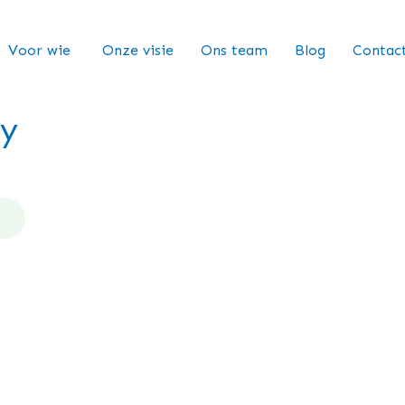
Voor wie
Onze visie
Ons team
Blog
Contac
ly