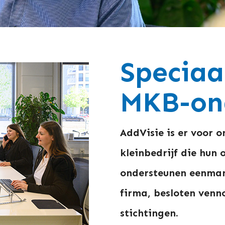
Speciaal
MKB-on
AddVisie is er voor 
kleinbedrijf die hun
ondersteunen eenman
firma, besloten venn
stichtingen.