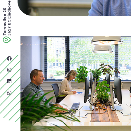
5617 BC Eindhoven
Torenallee 20