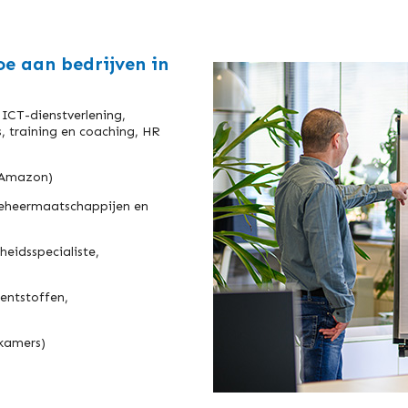
oe aan bedrijven in
, ICT-dienstverlening,
, training en coaching, HR
n Amazon)
beheermaatschappijen en
heidsspecialiste,
entstoffen,
dkamers)