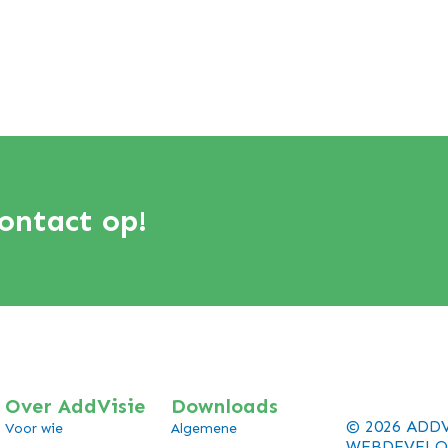
ontact op!
Over AddVisie
Downloads
© 2026 ADD
Voor wie
Algemene
WEBDEVELO