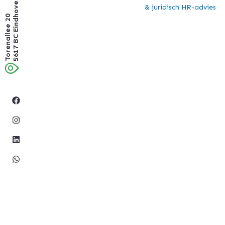
5617 BC Eindhoven
& juridisch HR-advies
Torenallee 20