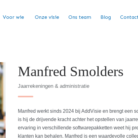
Voor wie
Onze visie
Ons team
Blog
Contac
Manfred Smolders
Jaarrekeningen & administratie
Manfred werkt sinds 2024 bij AddVisie en brengt een s
is hij de drijvende kracht achter het opstellen van jaar
ervaring in verschillende softwarepakketten weet hij pr
klanten kan behalen. Manfred is een waardevolle collega