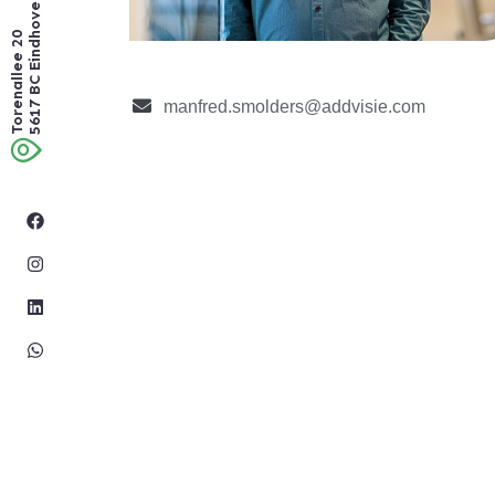
5617 BC Eindhoven
Torenallee 20
manfred.smolders@addvisie.com