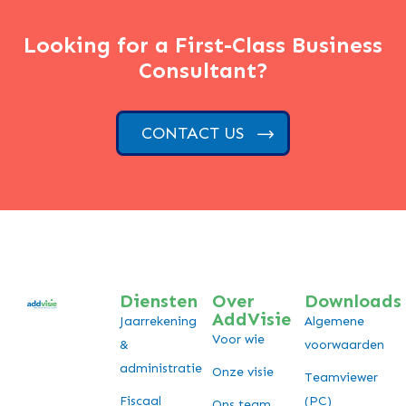
Looking for a First-Class Business
Consultant?
CONTACT US
Diensten
Over
Downloads
AddVisie
Jaarrekening
Algemene
Voor wie
&
voorwaarden
administratie
Onze visie
Teamviewer
Fiscaal
(PC)
Ons team