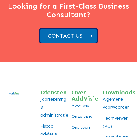
Looking for a First-Class Business
Consultant?
CONTACT US
Diensten
Over
Downloads
AddVisie
Jaarrekening
Algemene
Voor wie
&
voorwaarden
administratie
Onze visie
Teamviewer
Fiscaal
(PC)
Ons team
advies &