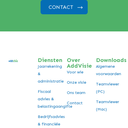
CONTACT
Diensten
Over
Downloads
AddVisie
Jaarrekening
Algemene
Voor wie
&
voorwaarden
administratie
Onze visie
Teamviewer
Fiscaal
(PC)
Ons team
advies &
Teamviewer
Contact
belastingaangifte
(Mac)
Bedrijfsadvies
& financiële