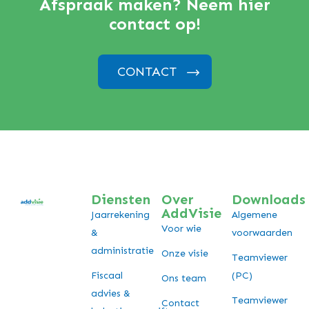
Afspraak maken? Neem hier
contact op!
CONTACT
Diensten
Over
Downloads
AddVisie
Jaarrekening
Algemene
Voor wie
&
voorwaarden
administratie
Onze visie
Teamviewer
Fiscaal
(PC)
Ons team
advies &
Teamviewer
Contact