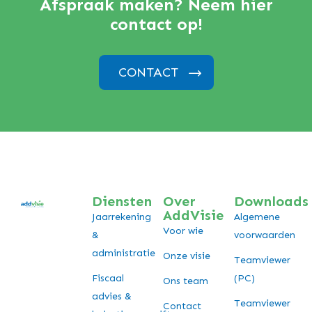
Afspraak maken? Neem hier
contact op!
CONTACT
Diensten
Over
Downloads
AddVisie
Jaarrekening
Algemene
Voor wie
&
voorwaarden
administratie
Onze visie
Teamviewer
Fiscaal
(PC)
Ons team
advies &
Teamviewer
Contact